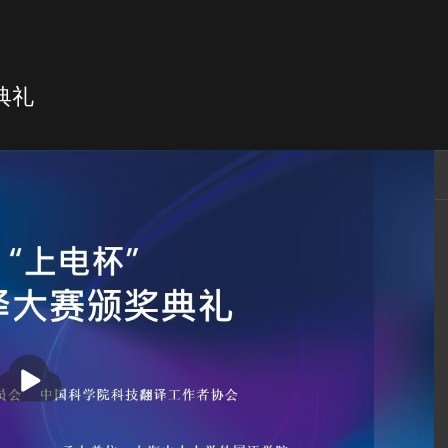
典礼
译直播@译界通
播
放