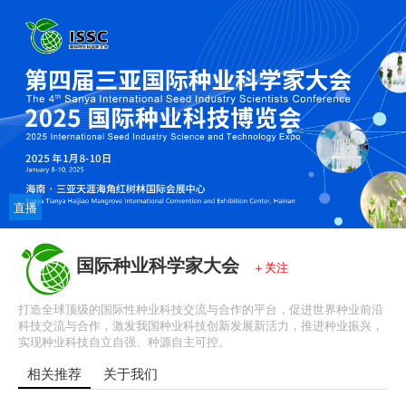
加
进
静
直播
载
度
:
音
/
播
完
0%
放
毕
:
速
0%
度
国际种业科学家大会
＋关注
打造全球顶级的国际性种业科技交流与合作的平台，促进世界种业前沿
科技交流与合作，激发我国种业科技创新发展新活力，推进种业振兴，
实现种业科技自立自强、种源自主可控。
相关推荐
关于我们